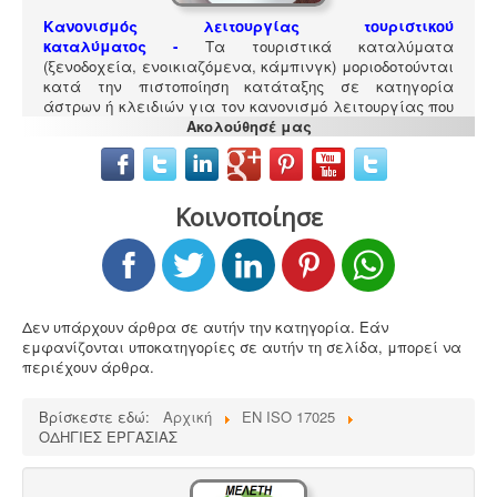
Κανονισμός λειτουργίας τουριστικού
καταλύματος
-
Τα τουριστικά καταλύματα
(ξενοδοχεία, ενοικιαζόμενα, κάμπινγκ) μοριοδοτούνται
κατά την πιστοποίηση κατάταξης σε κατηγορία
άστρων ή κλειδιών για τον κανονισμό λειτουργίας που
διακανονίζει θέματα πολιτικής παραπόνων, υποδοχής,
Ακολούθησέ μας
περιβάλλοντος και καθαριότητας.
Κοινοποίησε
Δεν υπάρχουν άρθρα σε αυτήν την κατηγορία. Εάν
εμφανίζονται υποκατηγορίες σε αυτήν τη σελίδα, μπορεί να
Ερωτηματολόγιο ΕΟΦ για καλλυντικά -
.
Ο
περιέχουν άρθρα.
σχεδιασμός και η λειτουργία ενός εργαστηρίου ή
βιομηχανίας καλλυντικών υπάγεται στο πρότυπο GMP
Βρίσκεστε εδώ:
Αρχική
EN ISO 17025
Καλής Παρασκευαστικής Πρακτικής και ρυθμίζεται από
ΟΔΗΓΙΕΣ ΕΡΓΑΣΙΑΣ
τον Ευρωπαϊκό Κανονισμό 1223/2009.