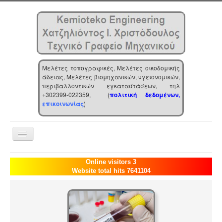
Μελέτες τοπογραφικές, Μελέτες οικοδομικής
άδειας, Μελέτες βιομηχανικών, υγειονομικών,
περιβαλλοντικών εγκαταστάσεων, τηλ
+302399-022359, (
πολιτική δεδομένων,
επικοινωνίας
)
Toggle
Navigation
Αρχική
Online visitors 3
Website total hits 7641104
Επιχείρηση
Υπηρεσίες
Τα νέα μας