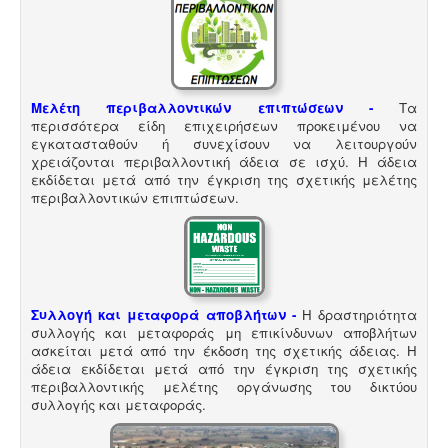
Ενεργειακά πιστοποιητικά -
Όλες οι αγοραπωλησίες,
μισθώσεις, ανακαινίσεις και μονώσεις κατοικιών -
επαγγελματικών χώρων προαπαιτούν την ύπαρξη
Μελέτη περιβαλλοντικών επιπτώσεων -
Τα
ενεργειακού πιστοποιητικού
περισσότερα είδη επιχειρήσεων προκειμένου να
εγκατασταθούν ή συνεχίσουν να λειτουργούν
χρειάζονται περιβαλλοντική άδεια σε ισχύ. Η άδεια
εκδίδεται μετά από την έγκριση της σχετικής μελέτης
περιβαλλοντικών επιπτώσεων.
Σύστημα διαχείρισης ποιότητας ISO
-
Πολλές
επιχειρήσεις προκειμένου να είναι ελκυστικές στο
πελατειακό κοινό χρειάζεται να πιστοποιηθούν κατά
ISO
. Αυτό είτε απαιτείται για δουλειές με το δημόσιο
(δημοπρασίες) ή από τη νομοθεσία (τρόφιμα-ποτά) ή
αποτελεί κανόνα της αγοράς (εξαγωγές). Κλειδί στην
Συλλογή και μεταφορά αποβλήτων -
Η δραστηριότητα
διαδικασία είναι η μελέτη διαχείρισης ποιότητας.
συλλογής και μεταφοράς μη επικίνδυνων αποβλήτων
ασκείται μετά από την έκδοση της σχετικής άδειας. Η
άδεια εκδίδεται μετά από την έγκριση της σχετικής
περιβαλλοντικής μελέτης οργάνωσης του δικτύου
συλλογής και μεταφοράς.