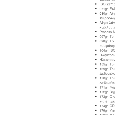
ISO 22716
071gr. Ει
080gr. Λ
παραγωγ
Μελέτη περιβαλλοντικών
Λίγα λόγ
επιπτώσεων -
Τα περισσότερα είδη
καλλυντι
επιχειρήσεων προκειμένου να
Process M
εγκατασταθούν ή συνεχίσουν να
097gr. Τ
λειτουργούν χρειάζονται
098gr. Τ
περιβαλλοντική άδεια σε ισχύ. Η
συμμόρφ
άδεια εκδίδεται μετά από την
104gr. I
έγκριση της σχετικής μελέτης
Ηλεκτρον
περιβαλλοντικών επιπτώσεων.
Ηλεκτρον
155gr. Το
169gr. Τ
Δεδομένω
170gr. Τ
Δεδομένω
Νομιμοποίηση γεώτρησης -
Όλες οι
171gr. Φ
μεταβιβάσεις ακινήτων, στα οποία
172gr. Β
υπάρχει γεώτρηση, εκτελούνται
173gr. Ο
κατόπιν νομιμοποίησης της
τις επιχ
γεώτρησης. Για να προχωρήσει η
174gr. G
συμβολαιογραφική πράξη θα πρέπει
179gr. Υπ
να έχει εκδοθεί κωδικός ΕΜΣΥ
180gr. Με