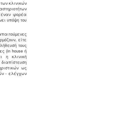
των κλινικών
αστηριοτήτων
Μελέτη προστασίας δεδομένων
ι έναν φορέα
πελατών (GDPR) -
Στις 25-05-2018
ει υπόψη του
τίθεται σε εφαρμογή ο
νέος
ευρωπαϊκός κανονισμός προστασίας
παιτούµενες
δεδομένων (GDPR), σύμφωνα με τον
µόζουν, είτε
οποίο όλες οι επιχειρήσεις με
λήθευσή τους
Ευρωπαίους πελάτες
ς (in house ή
(περιλαμβανομένων και των
αι η κλινική
Ελλήνων) θα πρέπει να μπορούν να
διαπίστευση
αποδείξουν, με την αναλογούσα
ηριστικών ως
μελέτη προστασίας δεδομένων, ότι
ών - ελέγχων
συμμορφώνονται με τις νέες
απαιτήσεις
Μελέτη HACCP υγειονομικού
ενδιαφέροντος
-
Όλα τα
καταστήματα υγειονομικού
ενδιαφέροντος, βρεφονηπιακοί,
μονάδες φροντίδας, παλιά & νέα,