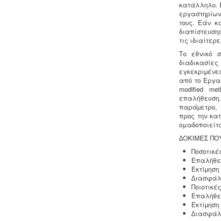
κατάλληλο. 
εργαστηρίων
τους. Εάν κ
διαπίστευση
τις ιδιαίτερ
Τεχνικός ασφαλείας στην εργασία
-
Όλες οι επιχειρήσεις έχουν την
Το εθνικό 
υποχρέωση να διαθέτουν μελέτη
διαδικασίες
επικινδυνότητας από επαγγελματία
εγκεκριµένε
τεχνικό ασφαλείας εγγεγραμμένο
από το Εργασ
στο μητρώο της επιθεώρησης
modified me
εργασίας (Ν. 3850/10, άρθρα 12, 42, 43)
επαλήθευση
παράµετρο, 
προς την κα
ομαδοποιείτα
∆ΟΚΙΜΕΣ ΠΟ
Ποσοτικέ
Επαλήθε
Ανελκυστήρες προσώπων -
.
Η
Εκτίµηση
λειτουργία παλιών ανελκυστήρων
∆ιασφάλι
χωρίς στοιχεία νομιμότητας
Ποιοτικές
επιτρέπεται μετά από σύνταξη
Επαλήθε
μελέτης - σχεδιων ανελκυστήρα,
Εκτίµηση
συντήρησης, πιστοποίησης και έκδοσης
∆ιασφάλι
βεβαίωσης καταχώρησης στην