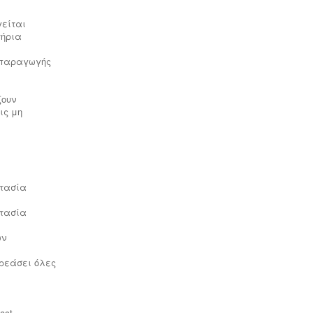
γείται
τήρια
α παραγωγής
Συλλογή και μεταφορά λιπαντικών
- ορυκτέλαιων
Η δραστηριότητα
ζουν
συλλογής και μεταφοράς
ις μη
επικίνδυνων
χρησιμοποιημένων
ορυκτέλαιων - λιπαντικών ασκείται
μετά από την έκδοση άδειας
επικινδύνων. Η άδεια εκδίδεται μετά
από την έγκριση της σχετικής
περιβαλλοντικής μελέτης οργάνωσης
στασία
του δικτύου συλλογής και μεταφοράς
και της ασφάλισης περιβαλλοντικής
στασία
ευθύνης.
ων
ηρεάσει όλες
act