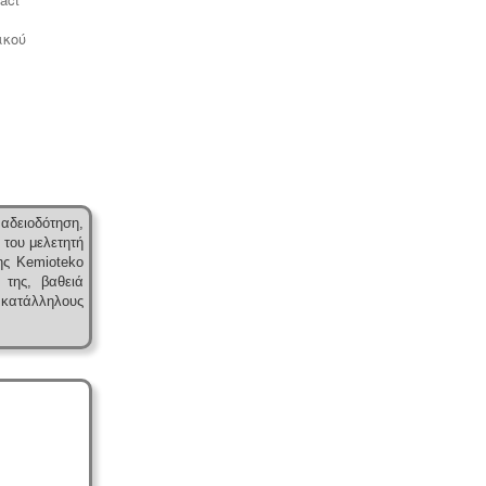
Μελέτη - άδεια διάθεσης υγρών
αποβλήτων -
Για όλες τις
ικού
επιχειρήσεις του νομού Θεσσαλονίκης
η ΕΥΑΘ ζητάει υγειονολογική μελέτη
(πτυχιούχου μελετητή) παραγωγής /
επεξεργασίας / διάθεσης υγρών
αποβλήτων, προκειμένου να εκδώσει
την άδεια διάθεσης - σύνδεσης με το
δίκτυο αποχέτευσης (ειδικός
κανονισμός αποχέτευσης ΦΕΚ
1793Β-2018).
.
αδειοδότηση,
 του μελετητή
ης Kemioteko
 της, βαθειά
κατάλληλους
Ενεργειακά πιστοποιητικά -
Όλες οι
αγοραπωλησίες, μισθώσεις,
ανακαινίσεις και μονώσεις κατοικιών
- επαγγελματικών χώρων
προαπαιτούν την ύπαρξη ενεργειακού
πιστοποιητικού