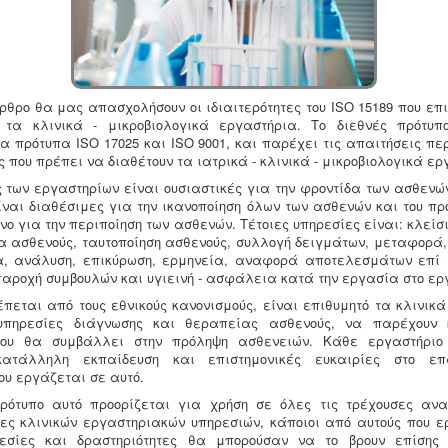
ρθρο θα μας απασχολήσουν οι ιδιαιτερότητες του
ISO 15189 που επ
 τα κλινικά - μικροβιολογικά εργαστήρια
. Το διεθνές πρότυ
α πρότυπα ISO 17025 και ISO 9001, και παρέχει τις απαιτήσεις πε
ς που πρέπει να διαθέτουν τα ιατρικά - κλινικά - μικροβιολογικά ερ
 των εργαστηρίων είναι ουσιαστικές για την φροντίδα των ασθενών
ίναι διαθέσιμες για την ικανοποίηση όλων των ασθενών και του πρ
νο για την περιποίηση των ασθενών. Τέτοιες υπηρεσίες είναι: κλείσ
α ασθενούς, ταυτοποίηση ασθενούς, συλλογή δειγμάτων, μεταφορά,
, ανάλυση, επικύρωση, ερμηνεία, αναφορά αποτελεσμάτων επί 
παροχή συμβουλών και υγιεινή - ασφάλεια κατά την εργασία στο ερ
έπεται από τους εθνικούς κανονισμούς, είναι επιθυμητό τα κλινικά
υπηρεσίες διάγνωσης και θεραπείας ασθενούς, να παρέχουν 
που θα συμβάλλει στην πρόληψη ασθενειών. Κάθε εργαστήριο
ατάλληλη εκπαίδευση και επιστημονικές ευκαιρίες στο επ
ου εργάζεται σε αυτό.
ρότυπο αυτό προορίζεται για χρήση σε όλες τις τρέχουσες αν
τες κλινικών εργαστηριακών υπηρεσιών, κάποιοι από αυτούς που ε
εσίες και δραστηριότητες θα μπορούσαν να το βρουν επίσης 