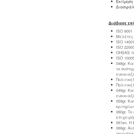
Εκτίµηση
Μελέτη επικινδυνότητας λεγιονέλλα
∆ιασφάλι
-
.
Η υγειονομική αναγνώριση και
μελέτη εκτίμησης του κινδύνου από
την λεγιονέλλα στις υδρεύσεις
Διάβασε επί
ξενοδοχειακών κτιρίων επιβάλλεται
από τις νέες υγειονομικές διατάξεις
ISO 9001
του Υπουργείου Υγείας.
Μελέτες 
ISO 1400
ISO 2200
OHSAS 18
ISO 1000
048gr. Κα
το συστη
Συλλογή και μεταφορά αποβλήτων
ενοικιαζ
-
Η δραστηριότητα συλλογής και
Πολιτική 
μεταφοράς μη επικίνδυνων
Πολιτική 
αποβλήτων ασκείται μετά από την
049gr. Κ
έκδοση της σχετικής άδειας. Η άδεια
ενοικιαζ
εκδίδεται μετά από την έγκριση της
059gr. Κ
σχετικής περιβαλλοντικής μελέτης
κριτηρίω
οργάνωσης του δικτύου συλλογής και
060gr. Τ
μεταφοράς.
επιχειρή
061en. Η 
069gr. Α
τουριστι