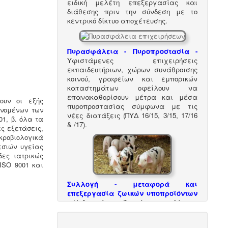
ειδική μελέτη επεξεργασίας και
διάθεσης πριν την σύνδεση με το
κεντρικό δίκτυο αποχέτευσης.
Πυρασφάλεια - Πυροπροστασία -
Υφιστάμενες επιχειρήσεις
εκπαιδευτήριων, χώρων συνάθροισης
κοινού, γραφείων και εμπορικών
καταστημάτων οφείλουν να
επανακαθορίσουν μέτρα και μέσα
τουν οι εξής
πυροπροστασίας σύμφωνα με τις
ανομένων των
νέες διατάξεις (ΠΥΔ 16/15, 3/15, 17/16
01, β. όλα τα
& /17).
ς εξετάσεις,
ροβιολογικά
σιών υγείας
δες ιατρικώς
ISO 9001 και
Συλλογή - μεταφορά και
επεξεργασία ζωικών υποπροϊόντων
-
Η διαχείριση ζωικών υποπροϊόντων
διέπεται από τον Κανονισμό (ΕΚ)
αριθ. 1069/2009 και αρμόδιες είναι οι