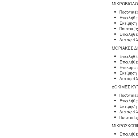
ΜΙΚΡΟΒΙΟΛΟ
αρμόδια υπηρεσία.
Ποσοτικέ
Επαλήθε
Εκτίµηση
Ποιοτικές
Επαλήθε
∆ιασφάλι
ΜΟΡΙΑΚΕΣ ∆
Μελέτη και εγκατάσταση
λιποσυλλέκτη -
Για τις επιχειρήσεις
Επαλήθευ
μαζικής εστίασης, η χρήση
Επαλήθευ
λιποσυλλέκτη, κατόπιν
Επικύρωσ
υγειονολογικής μελέτης, συμβατής με
Εκτίµηση
τα πρότυπα DIN 1986-100α, EN 1825-
∆ιασφάλι
1+2, DIN 4040-100 είναι υποχρεωτική
∆ΟΚΙΜΕΣ ΚΥ
από την υγειονομική διάταξη Υ1γ / ΓΠ /
οικ. 47829 / 17
.
Ποσοτικέ
Επαλήθε
Εκτίµηση
∆ιασφάλι
Ποιοτικές
ΜΙΚΡΟΣΚΟΠΙ
Επαλήθε