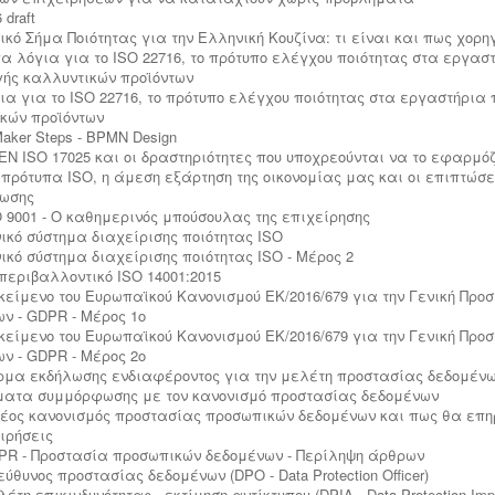
 draft
δικό Σήμα Ποιότητας για την Ελληνική Κουζίνα: τι είναι και πως χορη
ίγα λόγια για το ISO 22716, το πρότυπο ελέγχου ποιότητας στα εργασ
ής καλλυντικών προϊόντων
ια για το ISO 22716, το πρότυπο ελέγχου ποιότητας στα εργαστήρι
κών προϊόντων
aker Steps - BPMN Design
ο EN ISO 17025 και οι δραστηριότητες που υποχρεούνται να το εφαρμό
α πρότυπα ISO, η άμεση εξάρτηση της οικονομίας μας και οι επιπτώσε
ωσης
SO 9001 - Ο καθημερινός μπούσουλας της επιχείρησης
ικό σύστημα διαχείρισης ποιότητας ISO
ικό σύστημα διαχείρισης ποιότητας ISO - Μέρος 2
 περιβαλλοντικό ISO 14001:2015
ο κείμενο του Ευρωπαϊκού Κανονισμού ΕΚ/2016/679 για την Γενική Προ
ν - GDPR - Μέρος 1ο
ο κείμενο του Ευρωπαϊκού Κανονισμού ΕΚ/2016/679 για την Γενική Προ
ν - GDPR - Μέρος 2ο
όρμα εκδήλωσης ενδιαφέροντος για την μελέτη προστασίας δεδομέν
ήματα συμμόρφωσης με τον κανονισμό προστασίας δεδομένων
 νέος κανονισμός προστασίας προσωπικών δεδομένων και πως θα επ
ειρήσεις
DPR - Προστασία προσωπικών δεδομένων - Περίληψη άρθρων
εύθυνος προστασίας δεδομένων (DPO - Data Protection Officer)
λέτη επικινδυνότητας - εκτίμηση αντίκτυπου (DPIA - Data Protection Imp