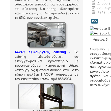
Δημοσιεύ
αδιαιρέτου μπορούν να προχωρήσουν
Δημιουργ
σε σύσταση διαίρεσης ιδιοκτησίας
Τελευτα
κατόπιν αγωγής στο πρωτοδικείο από
το 65% των συνιδιοκτητών.
.
ISO
Α
ξ
ι
Παρακαλώ
ο
αξιολογήστε
λ
Σύμφωνα μ
ό
Άδεια λειτουργίας catering -
Τα
υποχρεώσεις
γ
catering αδειοδοτούνται ως
κλινικών-μικ
η
επαγγελματικά εργαστήρια με
κλινικά-μικ
σ
προαπαιτούμενη κτηνιατρική άδεια
που οργανώ
η
λειτουργίας η οποία συνοδεύεται από
εργαστήρια
Χ
πλήρη μελέτη HACCP, σύμφωνα με
πρέπει να λ
ρ
τον ευρωπαϊκό κανονισμό 853/2004.
υποβοηθούμε
ή
στην συνέχει
σ
τ
η
:
5
Ακολούθησέ μας