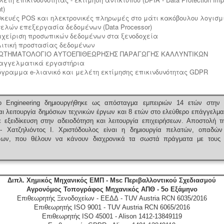
t)
υσκευές POS και ηλεκτρονικές πληρωμές στο μάτι κακόβουλου λογισμ
κτελών επεξεργασία δεδομένων (Data Processor)
ιαχείριση προσωπικών δεδομένων στα ξενοδοχεία
ολιτική προστασίας δεδομένων
ΕΡΩΤΗΜΑΤΟΛΟΓΙΟ ΑΥΤΟΕΠΙΘΕΩΡΗΣΗΣ ΠΑΡΑΓΩΓΗΣ ΚΑΛΛΥΝΤΙΚΩΝ
παγγελματικά εργαστήρια
ρόγραμμα e-λιανικό και μελέτη εκτίμησης επικινδυνότητας GDPR
 Engineering δημιουργήθηκε ως απόσταγμα εμπειριών 14 ετών στην 
ι λειτουργία δημόσιων τεχνικών έργων και 8 ετών στο ελεύθερο επάγγελμα
 εξειδίκευση στην αδειοδότηση και λειτουργία επιχειρήσεων.
Αποστολή τ
 - Χατζηλιόντος Ι. Χριστόδουλος είναι η δημιουργία πελατών, οπαδών
ένων, που θέλουν να κάνουν διαχρονικά τα σωστά πράγματα με τους 
Διπλ. Χημικός Μηχανικός ΕΜΠ - Msc Περιβαλλοντικού Σχεδιασμού
Αγρονόμος Τοπογράφος Μηχανικός ΑΠΘ - 5ο Εξάμηνο
Επιθεωρητής Ξενοδοχείων - ΕΕΔΔ - TUV Austria RCN 6035/2016
Επιθεωρητής ISO 9001 - TUV Austria RCN 6065/2016
Επιθεωρητής ISO 45001 - Alison 1412-13849119