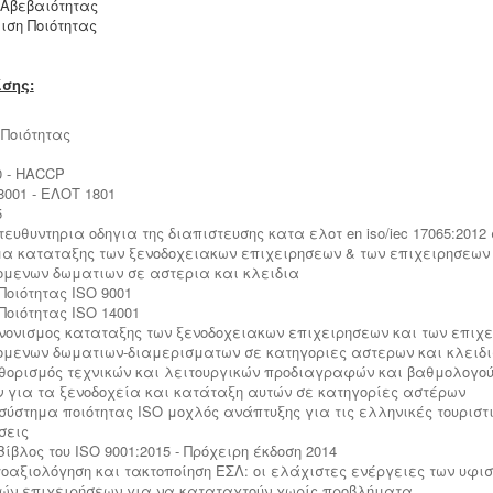
 Αβεβαιότητας
ση Ποιότητας
σης:
Ποιότητας
1
0 - HACCP
001 - ΕΛΟΤ 1801
5
τευθυντηρια οδηγια της διαπιστευσης κατα ελοτ en iso/iec 17065:2012
μα καταταξης των ξενοδοχειακων επιχειρησεων & των επιχειρησεων
ομενων δωματιων σε αστερια και κλειδια
Ποιότητας ISO 9001
Ποιότητας ISO 14001
ανονισμος καταταξης των ξενοδοχειακων επιχειρησεων και των επιχ
ομενων δωματιων-διαμερισματων σε κατηγοριες αστερων και κλειδ
αθορισμός τεχνικών και λειτουργικών προδιαγραφών και βαθμολογο
ν για τα ξενοδοχεία και κατάταξη αυτών σε κατηγορίες αστέρων
ο σύστημα ποιότητας ISO μοχλός ανάπτυξης για τις ελληνικές τουριστ
σεις
Βίβλος του ISO 9001:2015 - Πρόχειρη έκδοση 2014
υτοαξιολόγηση και τακτοποίηση ΕΣΛ: οι ελάχιστες ενέργειες των υφ
κών επιχειρήσεων για να καταταχτούν χωρίς προβλήματα