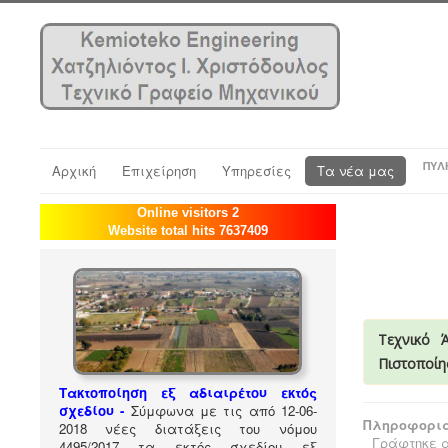
ΠΎΛ
Αρχική
Επιχείρηση
Υπηρεσίες
Τα νέα μας
Online visitors 2
Website total hits 7637409
Τεχνικό 
Πιστοποίη
Τακτοποίηση εξ αδιαιρέτου εκτός
σχεδίου -
Σύμφωνα με τις από 12-06-
Πληροφορια
2018 νέες διατάξεις του νόμου
Γράφτηκε α
4495/2017 τα εκτός σχεδίου εξ