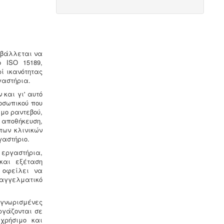
κτηνιατρικές υπηρεσίες. Τα
αδρανοποιημένα ζωικά υποπροϊόντα
θεωρούνται μη επικίνδυνα απόβλητα
και περιλαμβάνονται στον κατάλογο
ΕΚΑ
.
ιβάλλεται να
πο
ISO 15189,
ρί ικανότητας
γαστήρια.
 και γι' αυτό
οσωπικού που
Μελέτη πισίνας / κολυμβητικής
ιμο ραντεβού,
δεξαμενής -
Οι πισίνες είναι χημικές
 αποθήκευση,
εγκαταστάσεις επεξεργασίας νερού
των κλινικών
σύμφωνα με το προεδρικό διάταγμα
γαστήριο.
ΠΔ 274/97. Για την λειτουργία της
πισίνας απαιτείται υγειονολογική -
 εργαστήρια,
χημικοτεχνική μελέτη και κανονισμός
και εξέταση
λειτουργίας - ασφαλείας. Η άδεια
 οφείλει να
λειτουργίας εκδίδεται με διαδικασίες
αγγελματικό
γνωστοποίησης.
αγνωρισμένες
ργάζονται σε
χρήσιμο και