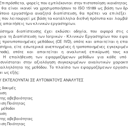
Επιπρόσθετα, φορείς που εμπλέκονται στην πιστοποίηση ικανότητας 
 θα είναι ικανοί να χρησιμοποιήσουν το
ISO 15189 ως βάση των δρ
άποιο εργαστήριο αναζητά διαπίστευση, θα πρέπει να επιλέξε
ς που λειτουργεί με βάση τα κατάλληλα διεθνή πρότυπα και λαμβάν
ες απαιτήσεις των κλινικών εργαστηρίων.
σύστημα διαπίστευσης έχει εκδώσει οδηγία, που
αφορά στις α
 για τη ∆ιαπίστευση των Ιατρικών - Κλινικών Εργαστηρίων που εφαρ
ς προτυποποιηµένες µεθόδους (CE IVD), οπότε και απαιτείται η επα
τήριο, είτε εσωτερικά ανεπτυγµένες ή τροποποιηµένες εγκεκριµένε
thods), οπότε και απαιτείται η αναλυτική επικύρωσή τους κ
. Η επαλήθευση των εφαρµοζόµενων µεθόδων για κάθε υπό 
συνίσταται στην αξιολόγηση συγκεκριµένων αναλυτικών χαρακτ
ταλληλότητα της µεθόδου
. Το πλαίσιο των εφαρμοζόμενων εργασι
ι ως εξής:
Υ ΕΚΤΕΛΟΥΝΤΑΙ ΣΕ ΑΥΤΟΜΑΤΟΥΣ ΑΝΑΛΥΤΕΣ
ς δοκιµές
υση
 της αβεβαιότητας
ση Ποιότητας
 µέθοδοι
υση
 της αβεβαιότητας
ση Ποιότητας