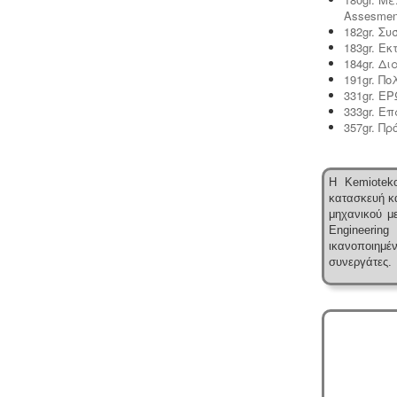
ενεργού ή ανενεργού σημείου
Assesmen
υδροληψίας
182gr. Σ
183gr. Ε
184gr. Δ
191gr. Π
331gr. 
333gr. Ε
357gr. Π
Η Kemioteko
κατασκευή κα
μηχανικού με
Engineering
ικανοποιημ
συνεργάτες.