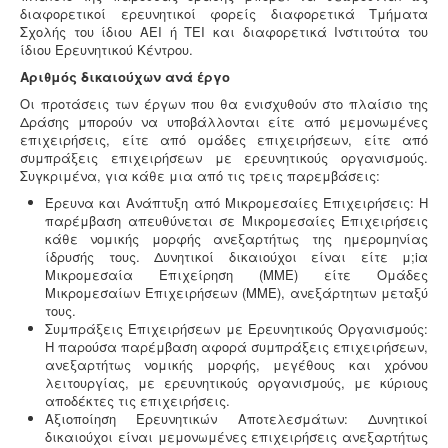
διαφορετικοί ερευνητικοί φορείς διαφορετικά Τμήματα
Σχολής του ίδιου ΑΕΙ ή ΤΕΙ και διαφορετικά Ινστιτούτα του
ίδιου Ερευνητικού Κέντρου.
Αριθμός δικαιούχων ανά έργο
Οι προτάσεις των έργων που θα ενισχυθούν στο πλαίσιο της
Δράσης μπορούν να υποβάλλονται είτε από μεμονωμένες
επιχειρήσεις, είτε από ομάδες επιχειρήσεων, είτε από
συμπράξεις επιχειρήσεων με ερευνητικούς οργανισμούς.
Συγκριμένα, για κάθε μια από τις τρεις παρεμβάσεις:
Έρευνα και Ανάπτυξη από Μικρομεσαίες Επιχειρήσεις: Η
παρέμβαση απευθύνεται σε Μικρομεσαίες Επιχειρήσεις
κάθε νομικής μορφής ανεξαρτήτως της ημερομηνίας
ίδρυσής τους. Δυνητικοί δικαιούχοι είναι είτε μ;iα
Μικρομεσαία Επιχείρηση (ΜΜΕ) είτε Ομάδες
Μικρομεσαίων Επιχειρήσεων (ΜΜΕ), ανεξάρτητων μεταξύ
τους.
Συμπράξεις Επιχειρήσεων με Ερευνητικούς Οργανισμούς:
Η παρούσα παρέμβαση αφορά συμπράξεις επιχειρήσεων,
ανεξαρτήτως νομικής μορφής, μεγέθους και χρόνου
λειτουργίας, με ερευνητικούς οργανισμούς, με κύριους
αποδέκτες τις επιχειρήσεις.
Αξιοποίηση Ερευνητικών Αποτελεσμάτων: Δυνητικοί
δικαιούχοι είναι μεμονωμένες επιχειρήσεις ανεξαρτήτως