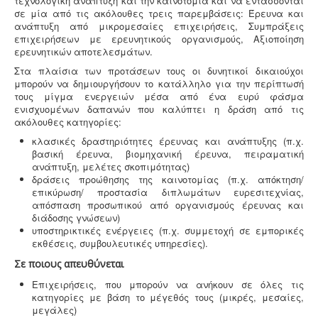
τεχνολογική ανάπτυξη και την καινοτομία και να εντάσσονται
Πυρασφάλεια - Πυροπροστασία -
Υφιστάμενες
σε μία από τις ακόλουθες τρεις παρεμβάσεις: Έρευνα και
επιχειρήσεις εκπαιδευτήριων, χώρων συνάθροισης
ανάπτυξη από μικρομεσαίες επιχειρήσεις, Συμπράξεις
κοινού, γραφείων και εμπορικών
επιχειρήσεων με ερευνητικούς οργανισμούς, Αξιοποίηση
καταστημάτων οφείλουν να επανακαθορίσουν μέτρα
ερευνητικών αποτελεσμάτων.
και μέσα πυροπροστασίας σύμφωνα με τις νέες
Στα πλαίσια των προτάσεων τους οι δυνητικοί δικαιούχοι
διατάξεις (ΠΥΔ 16/15, 3/15, 17/16 & /17).
μπορούν να δημιουργήσουν το κατάλληλο για την περίπτωσή
τους μίγμα ενεργειών μέσα από ένα ευρύ φάσμα
ενισχυομένων δαπανών που καλύπτει η δράση από τις
ακόλουθες κατηγορίες:
κλασικές δραστηριότητες έρευνας και ανάπτυξης (π.χ.
βασική έρευνα, βιομηχανική έρευνα, πειραματική
Νομιμοποίηση γεώτρησης -
Όλες οι μεταβιβάσεις
ανάπτυξη, μελέτες σκοπιμότητας)
ακινήτων, στα οποία υπάρχει γεώτρηση, εκτελούνται
δράσεις προώθησης της καινοτομίας (π.χ. απόκτηση/
κατόπιν νομιμοποίησης της γεώτρησης. Για να
επικύρωση/ προστασία διπλωμάτων ευρεσιτεχνίας,
προχωρήσει η συμβολαιογραφική πράξη θα πρέπει να
απόσπαση προσωπικού από οργανισμούς έρευνας και
έχει εκδοθεί κωδικός ΕΜΣΥ ενεργού ή ανενεργού
διάδοσης γνώσεων)
σημείου υδροληψίας
υποστηρικτικές ενέργειες (π.χ. συμμετοχή σε εμπορικές
εκθέσεις, συμβουλευτικές υπηρεσίες).
Σε ποιους απευθύνεται
Επιχειρήσεις, που μπορούν να ανήκουν σε όλες τις
κατηγορίες με βάση το μέγεθός τους (μικρές, μεσαίες,
μεγάλες)