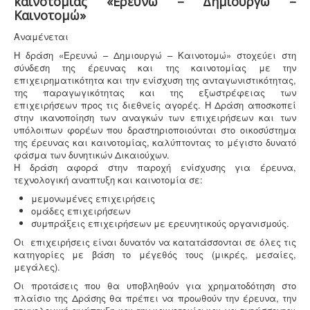
καινοτομίας «Ερευνώ – Δημιουργώ –
Καινοτομώ»
/
Αναμένεται
5
Η δράση «Ερευνώ – Δημιουργώ – Καινοτομώ» στοχεύει στη
Κανονισμός λειτουργίας τουριστικού
σύνδεση της έρευνας και της καινοτομίας με την
καταλύματος
-
Τα τουριστικά καταλύματα
επιχειρηματικότητα και την ενίσχυση της ανταγωνιστικότητας,
(ξενοδοχεία, ενοικιαζόμενα, κάμπινγκ) μοριοδοτούνται
της παραγωγικότητας και της εξωστρέφειας των
κατά την πιστοποίηση κατάταξης σε κατηγορία
επιχειρήσεων προς τις διεθνείς αγορές. Η Δράση αποσκοπεί
άστρων ή κλειδιών για τον κανονισμό λειτουργίας που
στην ικανοποίηση των αναγκών των επιχειρήσεων και των
διακανονίζει θέματα πολιτικής παραπόνων, υποδοχής,
υπόλοιπων φορέων που δραστηριοποιούνται στο οικοσύστημα
περιβάλλοντος και καθαριότητας.
της έρευνας και καινοτομίας, καλύπτοντας το μέγιστο δυνατό
φάσμα των δυνητικών Δικαιούχων.
Η δράση αφορά στην παροχή ενίσχυσης για έρευνα,
τεχνολογική αναπτυξη και καινοτομία σε:
μεμονωμένες επιχειρήσεις
ομάδες επιχειρήσεων
συμπράξεις επιχειρήσεων με ερευνητικούς οργανισμούς.
Άδεια λειτουργίας catering -
Τα catering
αδειοδοτούνται ως επαγγελματικά εργαστήρια με
Οι επιχειρήσεις είναι δυνατόν να κατατάσσονται σε όλες τις
προαπαιτούμενη κτηνιατρική άδεια λειτουργίας η
κατηγορίες με βάση το μέγεθός τους (μικρές, μεσαίες,
οποία συνοδεύεται από πλήρη μελέτη HACCP,
μεγάλες).
σύμφωνα με τον ευρωπαϊκό κανονισμό 853/2004.
Οι προτάσεις που θα υποβληθούν για χρηματοδότηση στο
πλαίσιο της Δράσης θα πρέπει να προωθούν την έρευνα, την