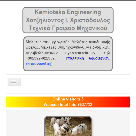
Μελέτες τοπογραφικές, Μελέτες οικοδομικής
άδειας, Μελέτες βιομηχανικών, υγειονομικών,
περιβαλλοντικών εγκαταστάσεων, τηλ
+302399-022359, (
πολιτική δεδομένων,
επικοινωνίας
)
Toggle
Navigation
Αρχική
Online visitors 3
Website total hits 7637712
Επιχείρηση
Υπηρεσίες
Τα νέα μας