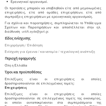
Ερευνητικοί οργανισμοί.
Μελέτη επικινδυνότητας λεγιονέλλα -
.
Η υγειονομική
Οι προτάσεις μπορούν να υποβληθούν είτε από μεμονωμένες
αναγνώριση και μελέτη εκτίμησης του κινδύνου από
επιχειρήσεις, είτε από ομάδες επιχειρήσεων, είτε από
την λεγιονέλλα στις υδρεύσεις ξενοδοχειακών κτιρίων
συμπράξεις επιχειρήσεων με ερευνητικούς οργανισμούς.
επιβάλλεται από τις νέες υγειονομικές διατάξεις του
Υπουργείου Υγείας.
Για σχόλια και παρατηρήσεις, συμπληρώνεται το Υπόδειγμα
Σχολίων και Παρατηρήσεων και αποστέλλεται στην ηλ.
διεύθυνση
unitA.eyde@gsrt.gr
.
Είδος ενίσχυσης
Επιχορήγηση / Επιδότηση
Ενίσχυση για έρευνα / καινοτομία / τεχνολογική ανάπτυξη
Περιοχή εφαρμογής
Όλη η Ελλάδα
Όροι και προϋποθέσεις
Επιλέξιμες είναι οι επιχειρήσεις οι οποίες
δραστηριοποιούνται σε επιλεγμένους τομείς:
Επιχειρήσεις
Επιλέξιμες είναι οι επιχειρήσεις οι οποίες
δραστηριοποιούνται σε επιλεγμένους τομείς της οικονομίας,
οι οποίοι ανταποκρίνονται στα συμπεράσματα της