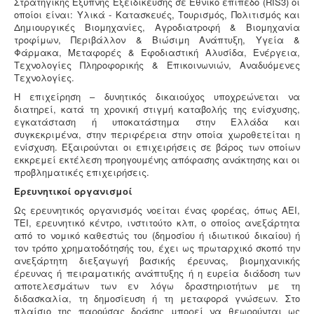
Στρατηγικής Έξυπνης Εξειδίκευσης σε Εθνικό επίπεδο (RIS3) οι
οποίοι είναι: Υλικά - Κατασκευές, Τουρισμός, Πολιτισμός και
Δημιουργικές Βιομηχανίες, Αγροδιατροφή & Βιομηχανία
τροφίμων, Περιβάλλον & Βιώσιμη Ανάπτυξη, Υγεία &
Φάρμακα, Μεταφορές & Εφοδιαστική Αλυσίδα, Ενέργεια,
Τεχνολογίες Πληροφορικής & Επικοινωνιών, Αναδυόμενες
Τεχνολογίες.
Η επιχείρηση – δυνητικός δικαιούχος υποχρεώνεται να
διατηρεί, κατά τη χρονική στιγμή καταβολής της ενίσχυσης,
εγκατάσταση ή υποκατάστημα στην Ελλάδα και
συγκεκριμένα, στην περιφέρεια στην οποία χωροθετείται η
ενίσχυση. Εξαιρούνται οι επιχειρήσεις σε βάρος των οποίων
εκκρεμεί εκτέλεση προηγουμένης απόφασης ανάκτησης και οι
προβληματικές επιχειρήσεις.
Ερευνητικοί οργανισμοί
Ως ερευνητικός οργανισμός νοείται ένας φορέας, όπως ΑΕΙ,
ΤΕΙ, ερευνητικό κέντρο, ινστιτούτο κλπ, ο οποίος ανεξάρτητα
από το νομικό καθεστώς του (δημοσίου ή ιδιωτικού δικαίου) ή
τον τρόπο χρηματοδότησής του, έχει ως πρωταρχικό σκοπό την
ανεξάρτητη διεξαγωγή βασικής έρευνας, βιομηχανικής
έρευνας ή πειραματικής ανάπτυξης ή η ευρεία διάδοση των
αποτελεσμάτων των εν λόγω δραστηριοτήτων με τη
διδασκαλία, τη δημοσίευση ή τη μεταφορά γνώσεων. Στο
πλαίσιο της παρούσας δράσης μπορεί να θεωρούνται ως