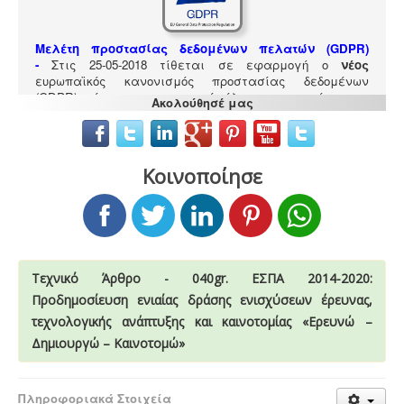
Μελέτη προστασίας δεδομένων πελατών (GDPR)
-
Στις 25-05-2018 τίθεται σε εφαρμογή ο
νέος
ευρωπαϊκός κανονισμός προστασίας δεδομένων
(GDPR), σύμφωνα με τον οποίο όλες οι επιχειρήσεις με
Ακολούθησέ μας
Ευρωπαίους πελάτες (περιλαμβανομένων και των
Ελλήνων) θα πρέπει να μπορούν να αποδείξουν, με την
αναλογούσα μελέτη προστασίας δεδομένων, ότι
συμμορφώνονται με τις νέες απαιτήσεις
Κοινοποίησε
Τεχνικό Άρθρο - 040gr. ΕΣΠΑ 2014-2020:
Προδημοσίευση ενιαίας δράσης ενισχύσεων έρευνας,
τεχνολογικής ανάπτυξης και καινοτομίας «Ερευνώ –
Ερωτηματολόγιο ΕΟΦ για καλλυντικά -
.
Ο
Δημιουργώ – Καινοτομώ»
σχεδιασμός και η λειτουργία ενός εργαστηρίου ή
βιομηχανίας καλλυντικών υπάγεται στο πρότυπο GMP
Καλής Παρασκευαστικής Πρακτικής και ρυθμίζεται από
Πληροφοριακά Στοιχεία
τον Ευρωπαϊκό Κανονισμό 1223/2009.