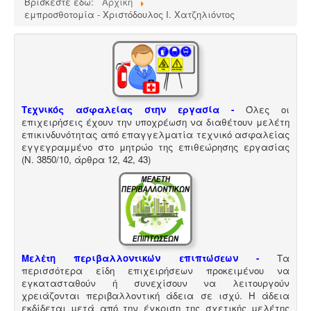
Βρίσκεστε εδώ:
Αρχική
κοινού, γραφείων και εμπορικών
εμπροσθοτομία - Χριστόδουλος Ι. Χατζηλιόντος
καταστημάτων οφείλουν να επανακαθορίσουν μέτρα
και μέσα πυροπροστασίας σύμφωνα με τις νέες
διατάξεις (ΠΥΔ 16/15, 3/15, 17/16 & /17).
Τεχνικός ασφαλείας στην εργασία -
Όλες οι
Συλλογή και μεταφορά λιπαντικών - ορυκτέλαιων
Η
επιχειρήσεις έχουν την υποχρέωση να διαθέτουν μελέτη
δραστηριότητα συλλογής και μεταφοράς
επικίνδυνων
επικινδυνότητας από επαγγελματία τεχνικό ασφαλείας
χρησιμοποιημένων ορυκτέλαιων - λιπαντικών ασκείται
εγγεγραμμένο στο μητρώο της επιθεώρησης εργασίας
μετά από την έκδοση άδειας επικινδύνων. Η άδεια
(Ν. 3850/10, άρθρα 12, 42, 43)
εκδίδεται μετά από την έγκριση της σχετικής
περιβαλλοντικής μελέτης οργάνωσης του δικτύου
συλλογής και μεταφοράς και της ασφάλισης
περιβαλλοντικής ευθύνης.
Μελέτη HACCP υγειονομικού ενδιαφέροντος
-
Όλα τα
Μελέτη περιβαλλοντικών επιπτώσεων -
Τα
καταστήματα υγειονομικού ενδιαφέροντος,
περισσότερα είδη επιχειρήσεων προκειμένου να
βρεφονηπιακοί, μονάδες φροντίδας, παλιά & νέα,
εγκατασταθούν ή συνεχίσουν να λειτουργούν
υποχρεούνται να διαθέτουν μελέτη διεργασιών
χρειάζονται περιβαλλοντική άδεια σε ισχύ. Η άδεια
HACCP από επαγγελματία
εκδίδεται μετά από την έγκριση της σχετικής μελέτης