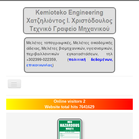
Μελέτες τοπογραφικές, Μελέτες οικοδομικής
άδειας, Μελέτες βιομηχανικών, υγειονομικών,
περιβαλλοντικών εγκαταστάσεων, τηλ
+302399-022359, (
πολιτική δεδομένων,
επικοινωνίας
)
Toggle
Navigation
Αρχική
Online visitors 2
Website total hits 7641629
Επιχείρηση
Υπηρεσίες
Τα νέα μας