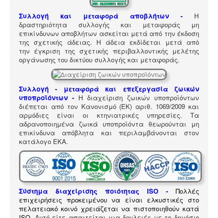
ΠΎΛΗ ΕΡΓΑΛΕΊΩΝ
Συλλογή και μεταφορά αποβλήτων -
Η
Αναζήτηση
δραστηριότητα συλλογής και μεταφοράς μη
επικίνδυνων αποβλήτων ασκείται μετά από την έκδοση
της σχετικής άδειας. Η άδεια εκδίδεται μετά από
την έγκριση της σχετικής περιβαλλοντικής μελέτης
οργάνωσης του δικτύου συλλογής και μεταφοράς.
Συλλογή - μεταφορά και επεξεργασία ζωικών
υποπροϊόντων -
Η διαχείριση ζωικών υποπροϊόντων
διέπεται από τον Κανονισμό (ΕΚ) αριθ. 1069/2009 και
αρμόδιες είναι οι κτηνιατρικές υπηρεσίες. Τα
αδρανοποιημένα ζωικά υποπροϊόντα θεωρούνται μη
επικίνδυνα απόβλητα και περιλαμβάνονται στον
κατάλογο ΕΚΑ
.
Σύστημα διαχείρισης ποιότητας ISO
-
Πολλές
επιχειρήσεις προκειμένου να είναι ελκυστικές στο
πελατειακό κοινό χρειάζεται να πιστοποιηθούν κατά
ISO
. Αυτό είτε απαιτείται για δουλειές με το δημόσιο