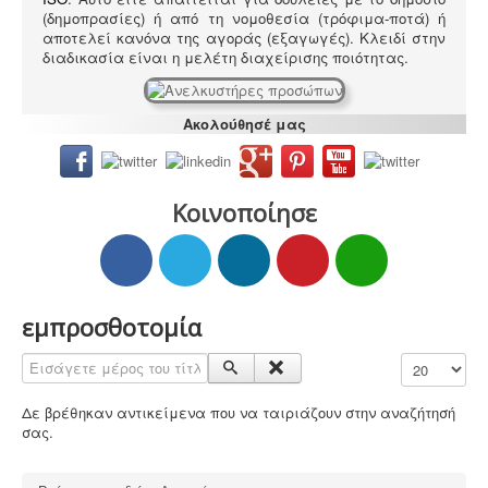
(δημοπρασίες) ή από τη νομοθεσία (τρόφιμα-ποτά) ή
αποτελεί κανόνα της αγοράς (εξαγωγές). Κλειδί στην
διαδικασία είναι η μελέτη διαχείρισης ποιότητας.
Ανελκυστήρες προσώπων -
.
Η λειτουργία παλιών
Ακολούθησέ μας
ανελκυστήρων χωρίς στοιχεία νομιμότητας
επιτρέπεται μετά από σύνταξη μελέτης - σχεδιων
ανελκυστήρα, συντήρησης, πιστοποίησης και έκδοσης
βεβαίωσης καταχώρησης στην αρμόδια υπηρεσία.
Κοινοποίησε
εμπροσθοτομία
Ενεργειακά πιστοποιητικά -
Όλες οι αγοραπωλησίες,
μισθώσεις, ανακαινίσεις και μονώσεις κατοικιών -
Εισάγετε μέρος του τίτλου.
Εμφάνιση #
επαγγελματικών χώρων προαπαιτούν την ύπαρξη
ενεργειακού πιστοποιητικού
Δε βρέθηκαν αντικείμενα που να ταιριάζουν στην αναζήτησή
σας.
Πυρασφάλεια - Πυροπροστασία -
Υφιστάμενες
επιχειρήσεις εκπαιδευτήριων, χώρων συνάθροισης